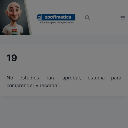
Saltar
modal-check
al
contenido
19
No estudies para aprobar, estudia para
comprender y recordar.