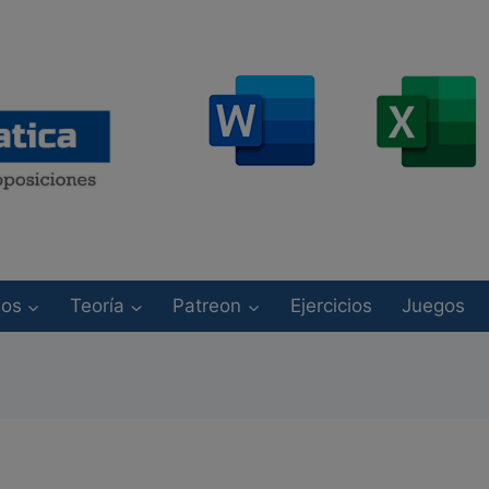
modal-check
sos
Teoría
Patreon
Ejercicios
Juegos