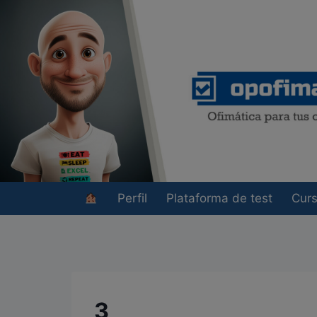
Saltar
al
contenido
Perfil
Plataforma de test
Cur
3