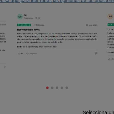
Pulsa aquí para leer todas las opiniones de los opositore
Selecciona u