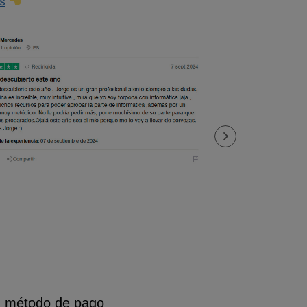
s
n método de pago