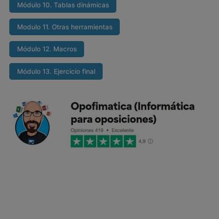
Módulo 10. Tablas dinámicas
Modulo 11. Otras herramientas
Módulo 12. Macros
Módulo 13. Ejercicio final