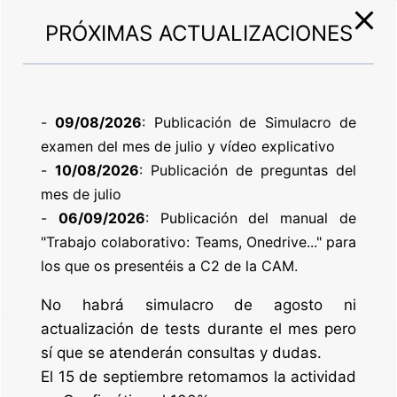
PRÓXIMAS ACTUALIZACIONES
-
09/08/2026
: Publicación de Simulacro de
examen del mes de julio y vídeo explicativo
-
10/08/2026
: Publicación de preguntas del
mes de julio
-
06/09/2026
: Publicación del manual de
"Trabajo colaborativo: Teams, Onedrive..." para
los que os presentéis a C2 de la CAM.
POLÍTICA DE PRIVACIDAD
No habrá simulacro de agosto ni
actualización de tests durante el mes pero
POLÍTICA DE COOKIES
Valoramos tu privacidad
sí que se atenderán consultas y dudas.
El 15 de septiembre retomamos la actividad
AVISO LEGAL Y CONDICIONES DE USO
Utilizamos cookies para mejorar tu experiencia de