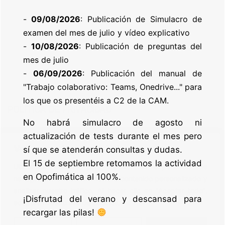
-
09/08/2026
: Publicación de Simulacro de
examen del mes de julio y vídeo explicativo
-
10/08/2026
: Publicación de preguntas del
mes de julio
-
06/09/2026
: Publicación del manual de
"Trabajo colaborativo: Teams, Onedrive..." para
los que os presentéis a C2 de la CAM.
POLÍTICA DE PRIVACIDAD
No habrá simulacro de agosto ni
actualización de tests durante el mes pero
POLÍTICA DE COOKIES
Valoramos tu privacidad
sí que se atenderán consultas y dudas.
El 15 de septiembre retomamos la actividad
AVISO LEGAL Y CONDICIONES DE USO
Utilizamos cookies para mejorar tu experiencia de
en Opofimática al 100%.
navegación, ofrecer anuncios o contenido personalizado y
analizar nuestro tráfico. Al hacer clic en "Aceptar todo",
¡Disfrutad del verano y descansad para
aceptas nuestro uso de cookies.
recargar las pilas!
© 2026 Opofimatica