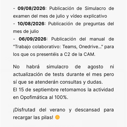
-
09/08/2026
: Publicación de Simulacro de
examen del mes de julio y vídeo explicativo
-
10/08/2026
: Publicación de preguntas del
mes de julio
-
06/09/2026
: Publicación del manual de
"Trabajo colaborativo: Teams, Onedrive..." para
los que os presentéis a C2 de la CAM.
POLÍTICA DE PRIVACIDAD
No habrá simulacro de agosto ni
actualización de tests durante el mes pero
POLÍTICA DE COOKIES
Valoramos tu privacidad
sí que se atenderán consultas y dudas.
El 15 de septiembre retomamos la actividad
AVISO LEGAL Y CONDICIONES DE USO
Utilizamos cookies para mejorar tu experiencia de
en Opofimática al 100%.
navegación, ofrecer anuncios o contenido personalizado y
analizar nuestro tráfico. Al hacer clic en "Aceptar todo",
¡Disfrutad del verano y descansad para
aceptas nuestro uso de cookies.
recargar las pilas!
© 2026 Opofimatica
Personalizar
Rechazar todo
Aceptar todo